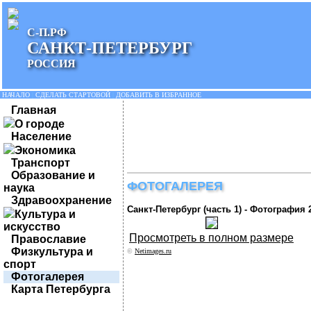
С-П.РФ
САНКТ-ПЕТЕРБУРГ
РОССИЯ
НАЧАЛО
|
СДЕЛАТЬ СТАРТОВОЙ
|
ДОБАВИТЬ В ИЗБРАННОЕ
Главная
О городе
Население
Экономика
Транспорт
Образование и
ФОТОГАЛЕРЕЯ
наука
Здравоохранение
Санкт-Петербург (часть 1) - Фотография 
Культура и
искусство
Просмотреть в полном размере
Православие
Физкультура и
©
Netimages.ru
спорт
Фотогалерея
Карта Петербурга