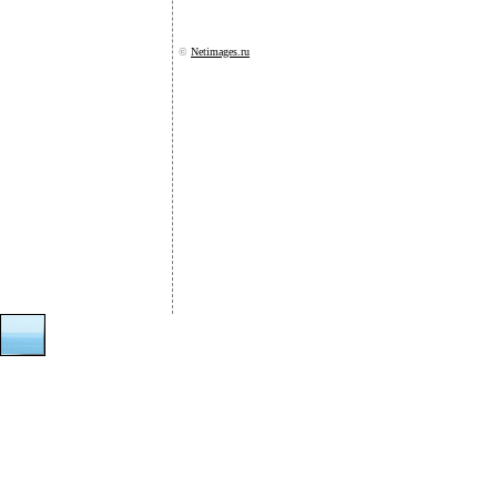
©
Netimages.ru