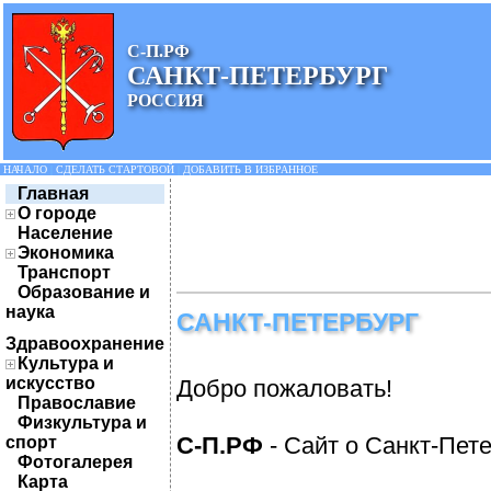
С-П.РФ
САНКТ-ПЕТЕРБУРГ
РОССИЯ
НАЧАЛО
|
СДЕЛАТЬ СТАРТОВОЙ
|
ДОБАВИТЬ В ИЗБРАННОЕ
Главная
О городе
Население
Экономика
Транспорт
Образование и
наука
САНКТ-ПЕТЕРБУРГ
Здравоохранение
Культура и
искусство
Добро пожаловать!
Православие
Физкультура и
С-П.РФ
- Сайт о Санкт-Пет
спорт
Фотогалерея
Карта